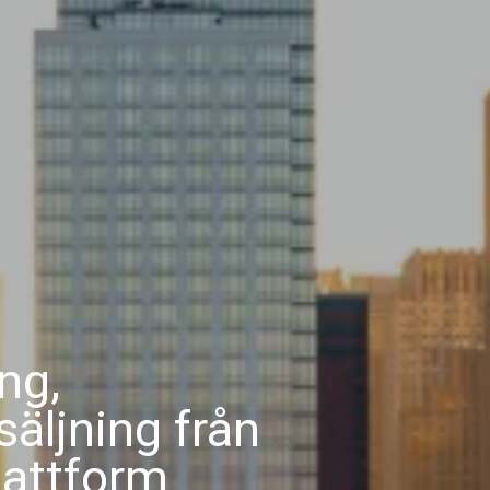
ng,
säljning från
attform