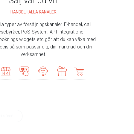
Sälj var du vill
HANDEL I ALLA KANALER
lla typer av försäljningskanaler. E-handel, call
resebyråer, PoS-System, API-integrationer,
 boknings widgets etc gör att du kan växa med
recis så som passar dig, din marknad och din
verksamhet.
ta Oss!