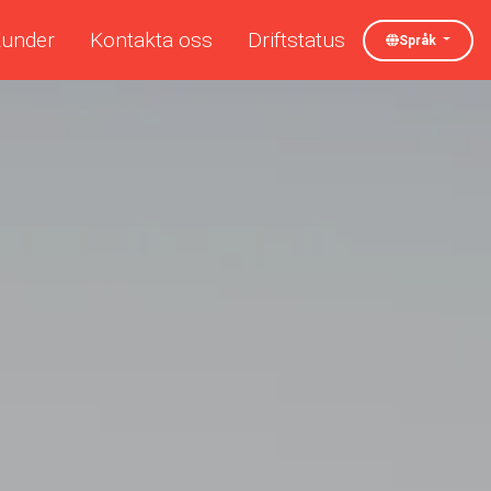
under
Kontakta oss
Driftstatus
Språk