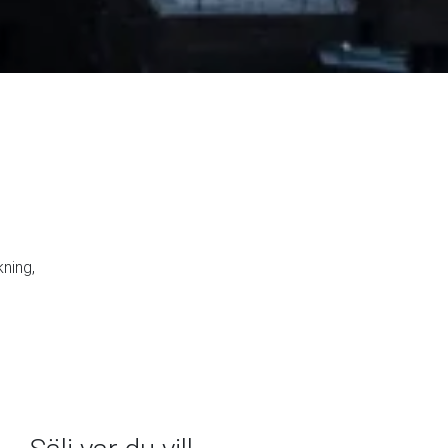
kning,