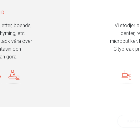
ID
ljetter, boende,
Vi stödjer a
thyrning, etc.
center, 
 tack våra över
microbutiker,
ntasin och
Citybreak p
an göra.
veta mer om Citybreaks e-handelslösning?
Kontak