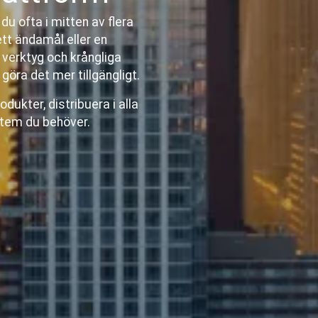
du ofta i mitten av flera
ett ändamål eller en
a verktyg och krångliga
 göra det mer tillgängligt.
odukter, distribuera i alla
stem du behöver.