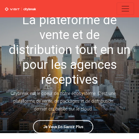
La plateforme de
vente et de
distribution tout en un
pour les agences
réceptives
Citybreak est le coeur de notre écosystème. C’est une
plateforme de vente, de packages et de distribution
dernier cri, basée sur le cloud.
Je Veux En Savoir Plus