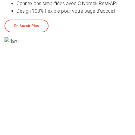
Connexions simplifiées avec Citybreak Rest-API
Design 100% flexible pour votre page d’accueil
En Savoir Plus
SUEDE
Gothenburg (HQ)
Kungsgatan 34-36
411 19 Göteborg, Sweden
+46 (0)31 38 06 000
sales@visit.com